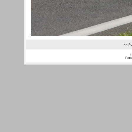
.:
<< Po
z
Foto