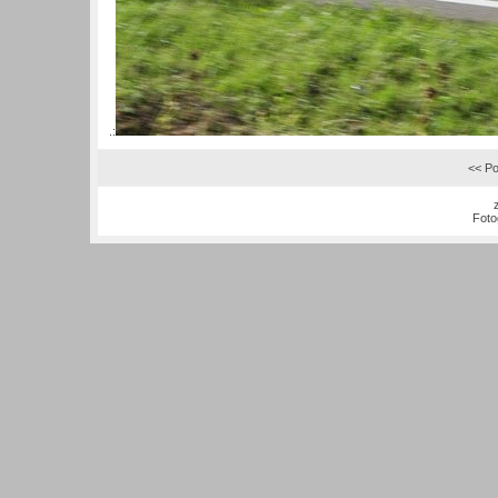
.:
<< Po
Foto