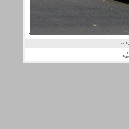
.:
<< Po
z
Foto