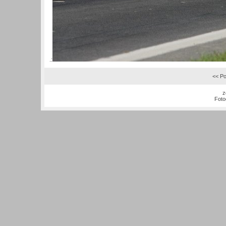
.:
<< Po
z
Foto