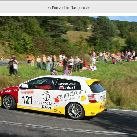
<< Poprzednie
Następne >>