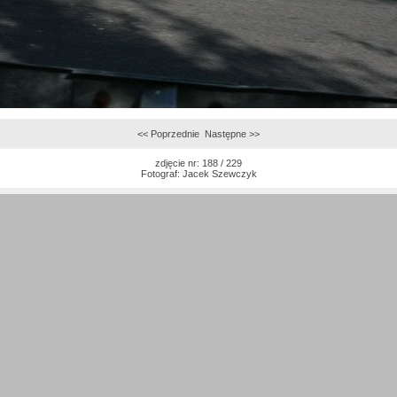
<< Poprzednie
Następne >>
zdjęcie nr: 188 / 229
Fotograf:
Jacek Szewczyk