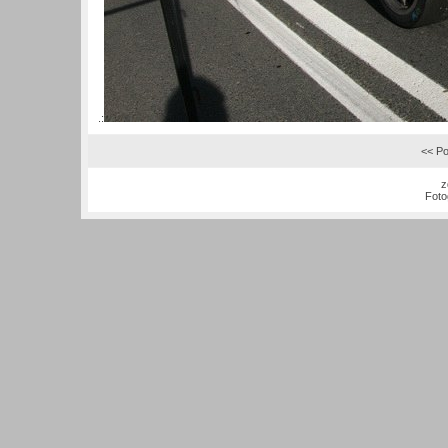
.:
<< Po
z
Foto