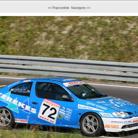
<< Poprzednie
Następne >>