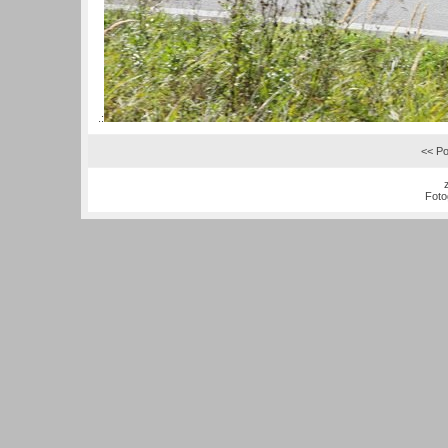
.:
<< Po
Foto