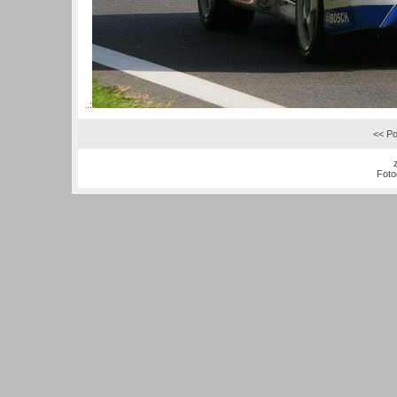
.:
<< Po
Foto