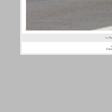
.:
<< Po
Foto