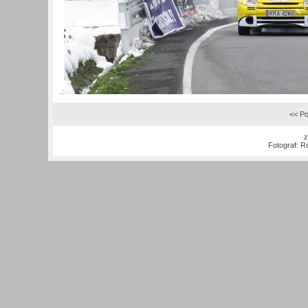
.:
<< Po
z
Fotograf:
Ro