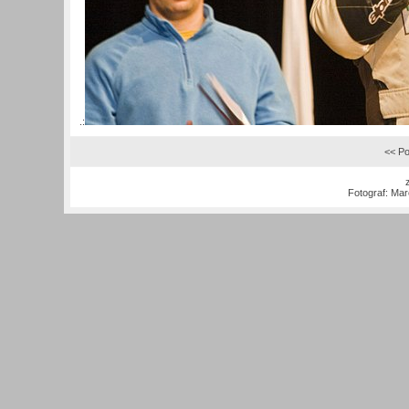
.:
<< Po
Fotograf:
Mar