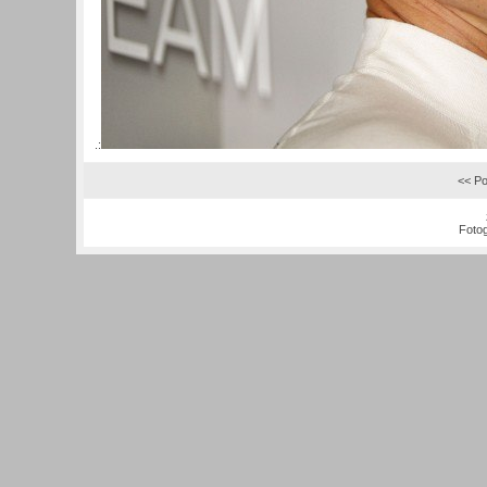
.:
<< Po
Fotog