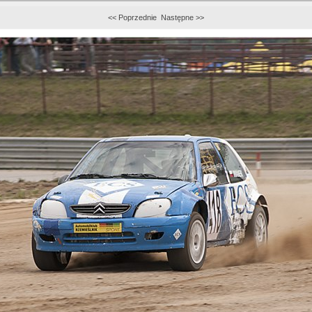
<< Poprzednie
Następne >>