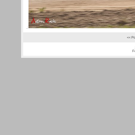
.:
<< Po
F