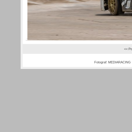
.:
<< Po
Fotograf:
MEDIARACING M