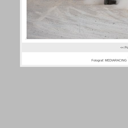
.:
<< Po
Fotograf:
MEDIARACING M