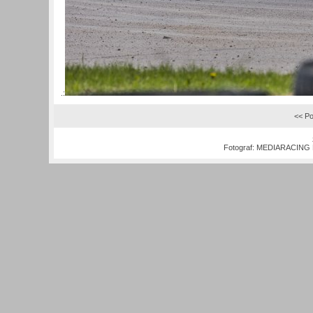
.:
<< Po
Fotograf:
MEDIARACING M