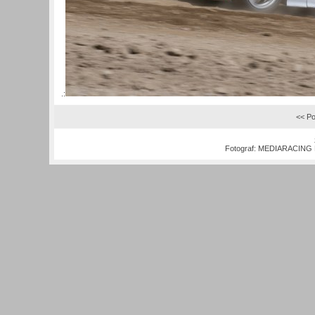
.:
<< Po
Fotograf:
MEDIARACING M