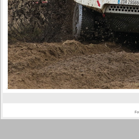
.:
Fo