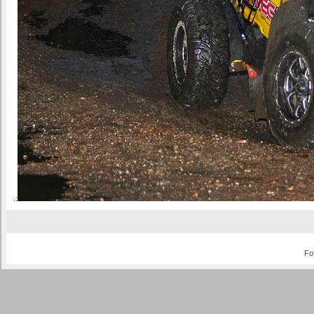
.:
Fo