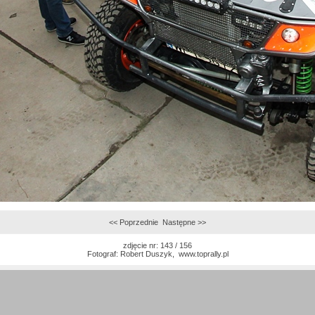
<< Poprzednie
Następne >>
zdjęcie nr: 143 / 156
Fotograf:
Robert Duszyk
,
www.toprally.pl