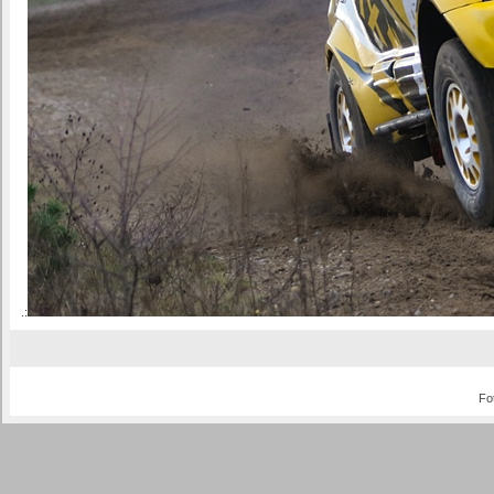
.:
Fo