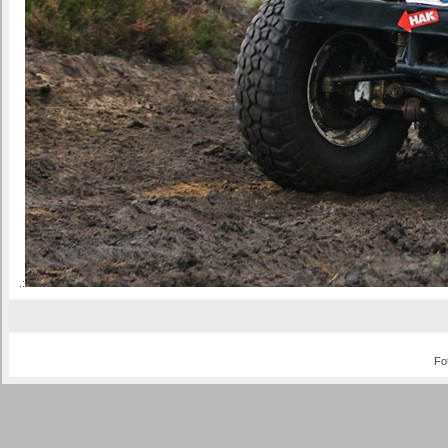
.:
Fo