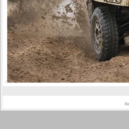
.:
Fo