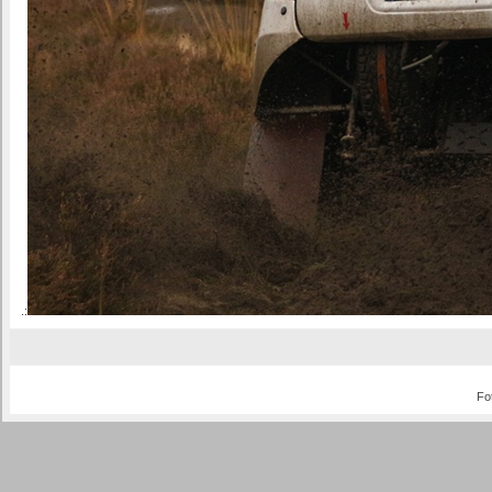
.:
Fo