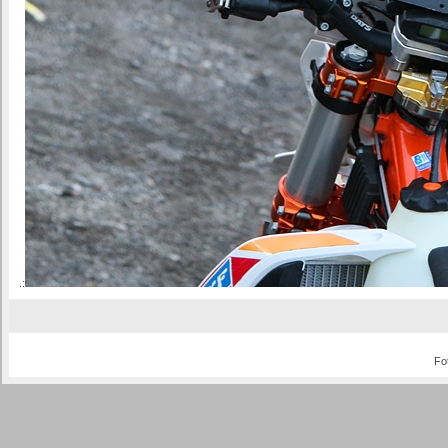
.:
Fo