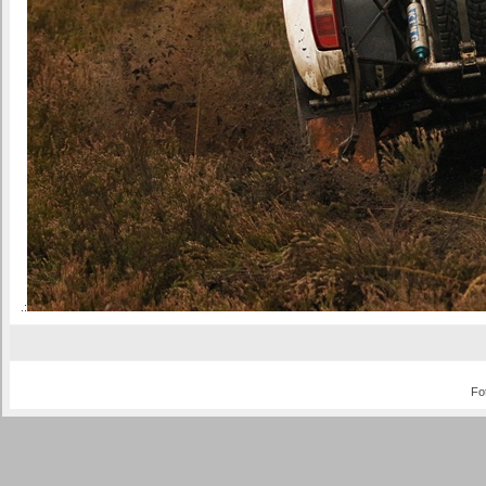
.:
Fo