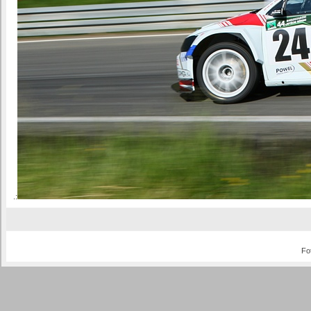
.:
Fo