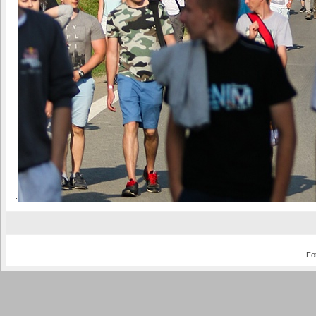
.:
Fo