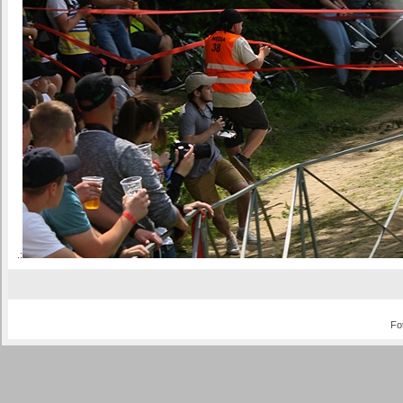
.:
Fo