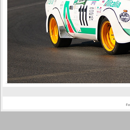
.:
Fo