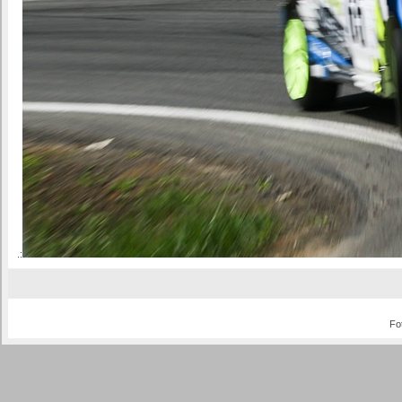
.:
Fo