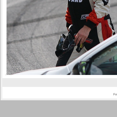
.:
Fo