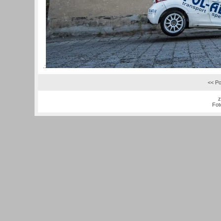
.:
<< Po
z
Fot