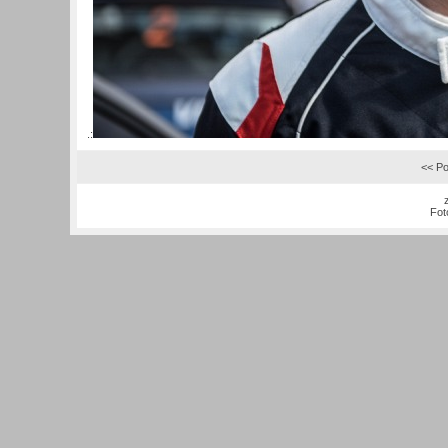
.:
<< Po
Fot