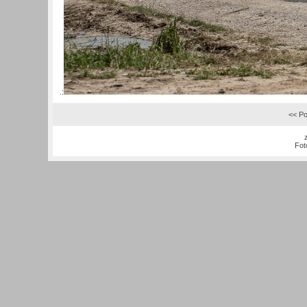
.:
<< Po
Fot