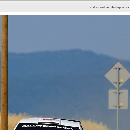
<< Poprzednie
Następne >>