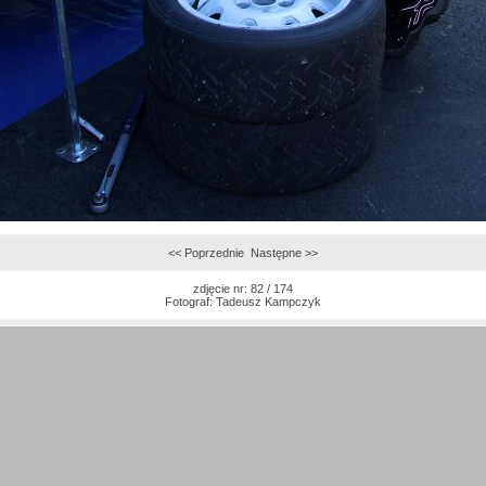
<< Poprzednie
Następne >>
zdjęcie nr: 82 / 174
Fotograf:
Tadeusz Kampczyk