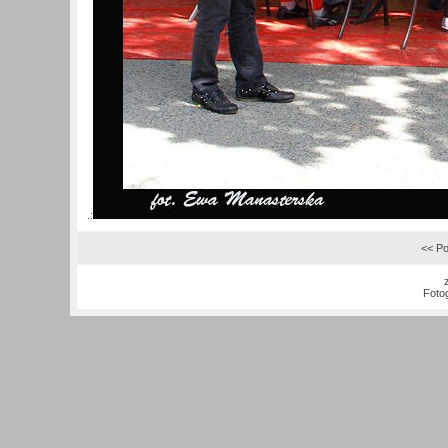
.:
<< Po
Foto