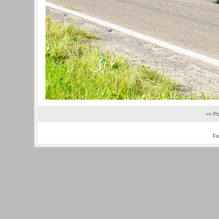
.:
<< Po
Fo