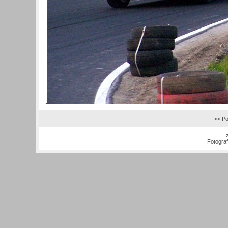
.:
<< Po
Fotogra