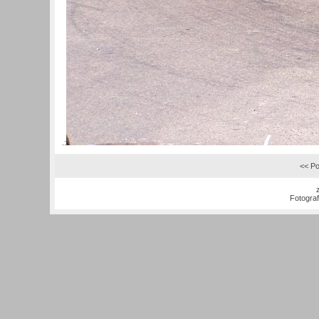
.:
<< Po
Fotogra