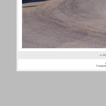
.:
<< Po
Fotogra