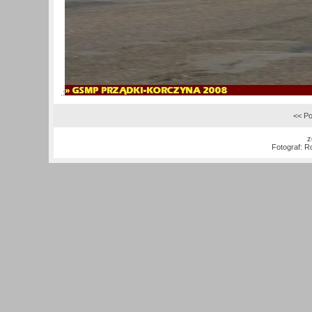
.:
<< Po
z
Fotograf:
Ro