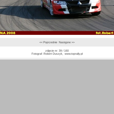
<< Poprzednie
Następne >>
zdjęcie nr: 39 / 160
Fotograf:
Robert Duszyk
,
www.toprally.pl