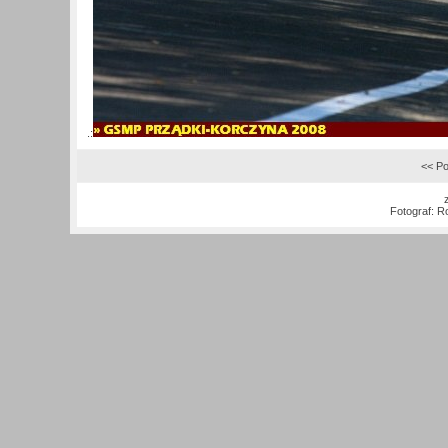
.:
<< Po
Fotograf:
Ro