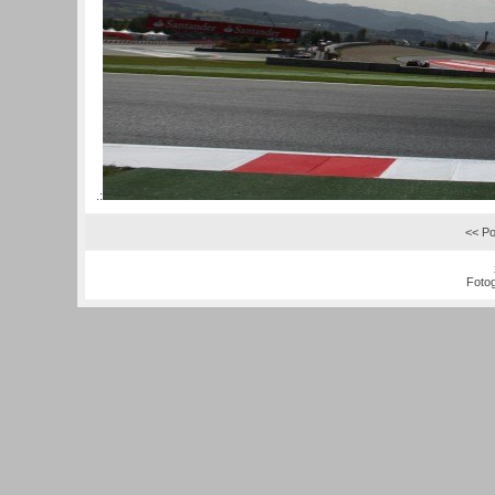
.:
<< Po
Fotog