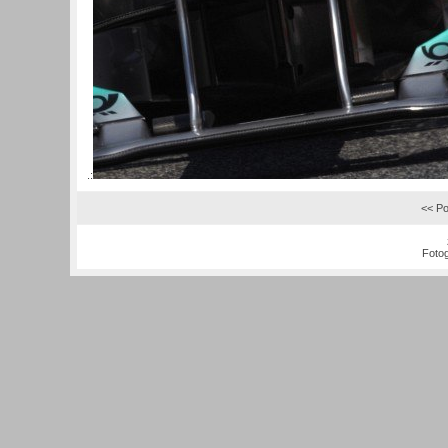
.:
<< Po
Fotog