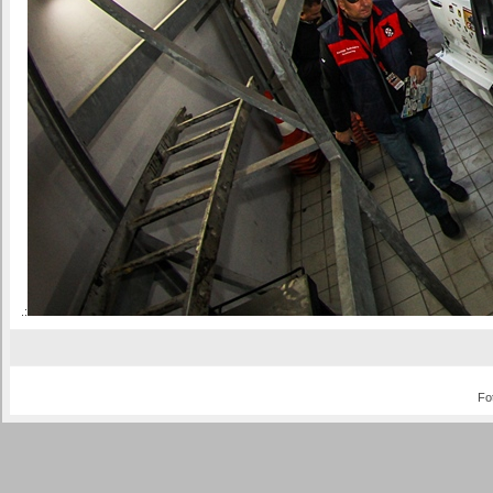
.:
Fo